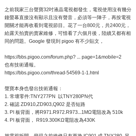
之前我家三台聲寶32吋液晶電視都發生，電視使用沒有幾分
鐘螢幕直接沒有顯示且沒有聲音，必須等一陣子，再按電視
開關才能再收看到電視節目。花了一台800元，共2400元，
給露天拍賣的賣家維修，可惜看了六個月後，陸續又都有相
同的問題。Google 發現到 pigoo 有不少貼文，
https://bbs.pigoo.com/forum.php? ... page=1&mobile=2
也有技術通報。
https://bbs.pigoo.com/thread-54569-1-1.html
聲寶本身也發出技術通報：
1. 常壞零件:TNY277PN 以TNY280PN代
2. 確認 ZD910,ZD903,Q902 是否短路
3. PI 板背面，將R971.R972.R973...1MΩ電阻改為 510k
4. PI 板背面， R919.300KΩ電阻改為430K
把電視拆開，發現之前維修只有更換 IC901 成 TNY280. 另