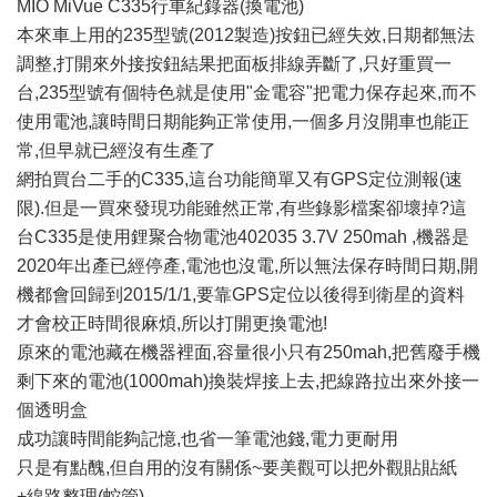
MIO MiVue C335行車紀錄器(換電池)
本來車上用的235型號(2012製造)按鈕已經失效,日期都無法
調整,打開來外接按鈕結果把面板排線弄斷了,只好重買一
台,235型號有個特色就是使用"金電容"把電力保存起來,而不
使用電池,讓時間日期能夠正常使用,一個多月沒開車也能正
常,但早就已經沒有生產了
網拍買台二手的C335,這台功能簡單又有GPS定位測報(速
限).但是一買來發現功能雖然正常,有些錄影檔案卻壞掉?這
台C335是使用鋰聚合物電池402035 3.7V 250mah ,機器是
2020年出產已經停產,電池也沒電,所以無法保存時間日期,開
機都會回歸到2015/1/1,要靠GPS定位以後得到衛星的資料
才會校正時間很麻煩,所以打開更換電池!
原來的電池藏在機器裡面,容量很小只有250mah,把舊廢手機
剩下來的電池(1000mah)換裝焊接上去,把線路拉出來外接一
個透明盒
成功讓時間能夠記憶,也省一筆電池錢,電力更耐用
只是有點醜,但自用的沒有關係~要美觀可以把外觀貼貼紙
+線路整理(蛇管)