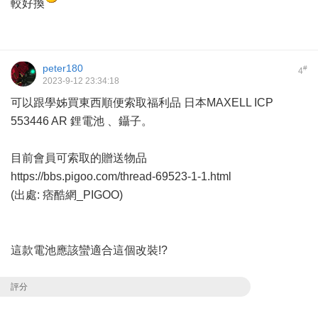
較好換
peter180
#
4
2023-9-12 23:34:18
可以跟學姊買東西順便索取
福利品 日本MAXELL ICP
553446 AR 鋰電池
、鑷子。
目前會員可索取的贈送物品
https://bbs.pigoo.com/thread-69523-1-1.html
(出處: 痞酷網_PIGOO)
這款電池應該蠻適合這個改裝!?
評分