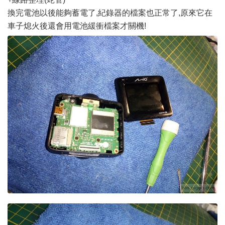
換完電池以後能夠蓄電了,紀錄器的檔案也正常了,原來它在
車子熄火後還會用電池緩衝檔案才關機!