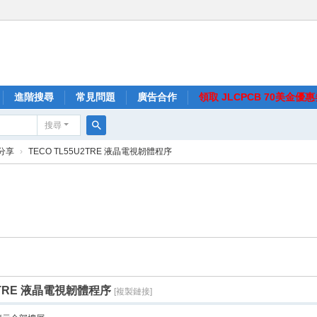
進階搜尋
常見問題
廣告合作
領取 JLCPCB 70美金優
搜尋
搜
分享
›
TECO TL55U2TRE 液晶電視韌體程序
尋
U2TRE 液晶電視韌體程序
[複製鏈接]