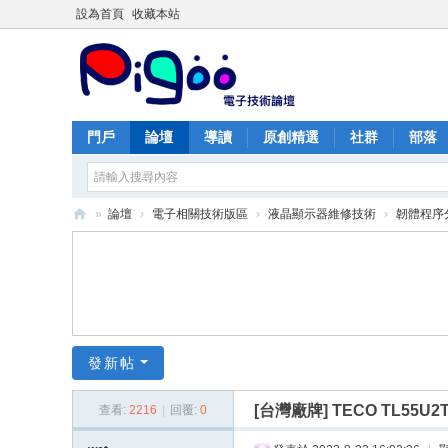
設為首頁
收藏本站
門戶
論壇
導讀
原創精選
社群
部落
»
論壇
›
電子相關技術版區
›
液晶顯示器維修技術
›
韌體程序
PI
G
O
O
痞
發新帖
酷
[台灣廠牌]
TECO TL55
查看:
2216
|
回覆:
0
網