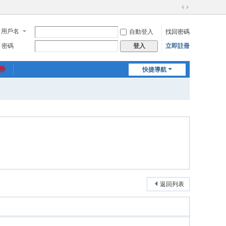
切
換
用戶名
自動登入
找回密碼
到
寬
密碼
立即註冊
登入
版
惠券
快捷導航
返回列表