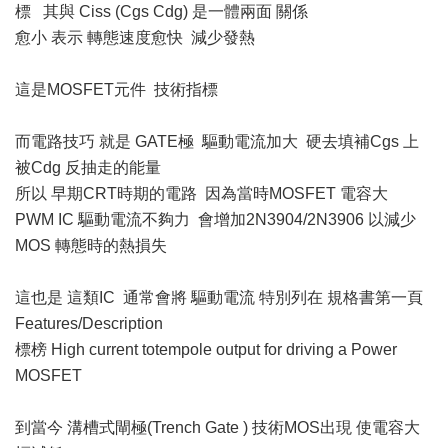
標 其與 Ciss (Cgs Cdg) 是一體兩面 關係
愈小 表示 轉態速度愈快 減少發熱
這是MOSFET元件 技術指標
而電路技巧 就是 GATE極 驅動電流加大 硬去填補Cgs 上
被Cdg 反抽走的能量
所以 早期CRT時期的電路 因為當時MOSFET 電容大
PWM IC 驅動電流不夠力 會增加2N3904/2N3906 以減少
MOS 轉態時的熱損失
這也是 這類IC 通常會將 驅動電流 特別列在 規格書第一頁
Features/Description
標榜 High current totempole output for driving a Power
MOSFET
到當今 溝槽式閘極(Trench Gate ) 技術MOS出現 使電容大