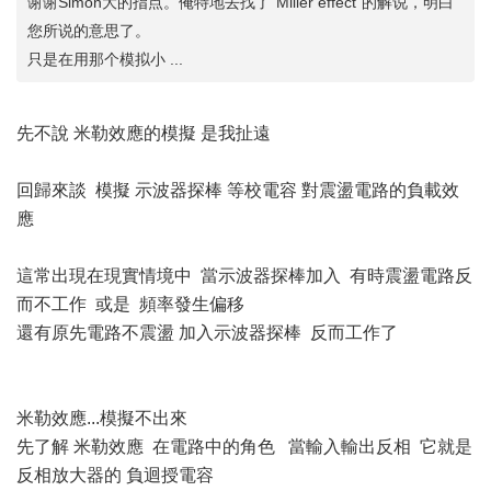
谢谢Simon大的指点。俺特地去找了“Miller effect”的解说，明白
您所说的意思了。
只是在用那个模拟小 ...
先不說 米勒效應的模擬 是我扯遠
回歸來談 模擬 示波器探棒 等校電容 對震盪電路的負載效
應
這常出現在現實情境中 當示波器探棒加入 有時震盪電路反
而不工作 或是 頻率發生偏移
還有原先電路不震盪 加入示波器探棒 反而工作了
米勒效應...模擬不出來
先了解 米勒效應 在電路中的角色 當輸入輸出反相 它就是
反相放大器的 負迴授電容