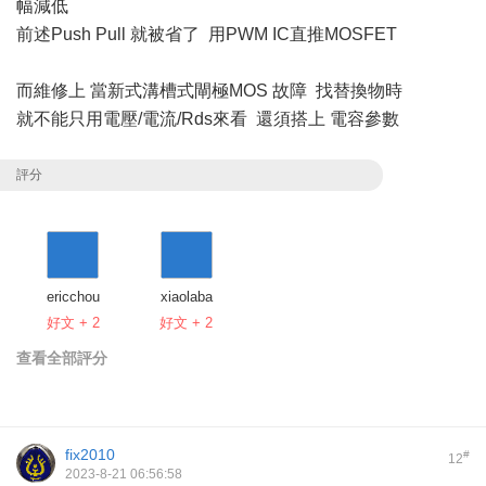
幅減低
前述Push Pull 就被省了 用PWM IC直推MOSFET
而維修上 當新式溝槽式閘極MOS 故障 找替換物時
就不能只用電壓/電流/Rds來看 還須搭上 電容參數
評分
ericchou
xiaolaba
好文 + 2
好文 + 2
查看全部評分
fix2010
#
12
2023-8-21 06:56:58