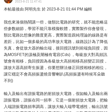
2023-8-21 11:47:41
本帖最後由 阿明先生 於 2023-8-21 01:44 PM 編輯
我也來湊個熱鬧講一些，做類比電路的研究，就不能忽略這
些参数細節，學習不能只靠模擬軟體，實際製作你會發現，
類比電路比想像的難度更高，實際製造跟純理論的線路是有
差距，比如一個多級的高功率放大電路，線路設計為了降低
失真，會從放大器的輸出端，接回授訊號到前端負回授，因
為MOSFET的汲極及閘極有電容(Cds) ，每級放大對高頻訊
號會有相移，負回授因為各級放大高頻相移高頻變正回授，
讓放大器高頻寄生振盪，你要想辦法修正回授相移的相位，
讓它穩定不會高頻振盪燒音響喇叭(高頻振盪有時候耳朵聽
不到)
輸入及輸出有諧振電路的射頻放大電路，假如輸入及輸出兩
諧振電路，諧振在同一頻率，它是一個射頻放大電路，把輸
入端諧振電路頻率調高，讓放大輸入端帶電感性，輸出訊號