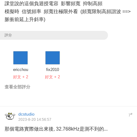
課堂說的這個負迴授電容 影響頻寬 抑制高頻
模擬時 信號頻率 頻寬往極限外看 (頻寬限制高頻諧波 ==>
脈衝前延上升斜率)
評分
ericchou
fix2010
好文 + 2
好文 + 2
查看全部評分
dcstudio
#
7
2023-8-20 14:56:57
那個電路實際做出來後, 32.768kHz是測不到的...