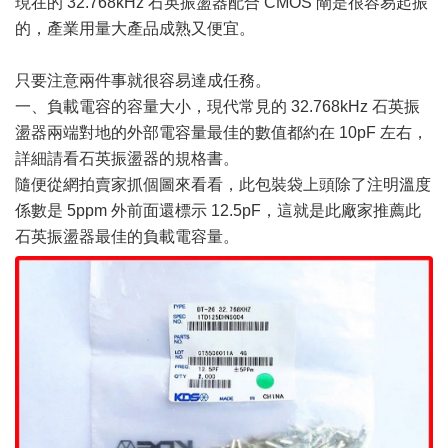
現在的 32.768kHz 石英振盪器配合 CMOS 閘是很容易起振
的，產業用量大產品成熟又便宜。
只要注意兩件事就很容易達成任務。
一、負載電容的容量大小，現代常見的 32.768kHz 石英振
盪器兩端對地的外部電容量最佳的數值都約在 10pF 左右，
詳細請看石英振盪器的規格書。
隨便從網拍賣家抓個圖來看看，此包裝袋上頭除了注明溫度
係數是 5ppm 外前面還標示 12.5pF，這就是此廠家推薦此
石英振盪器最佳的負載電容量。