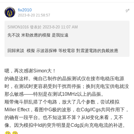
fix2010
#
9
2023-8-20 21:58:57
SIMON1016 發表於 2023-8-20 11:07 AM
先不說 米勒效應的模擬 是我扯遠
回歸來談 模擬 示波器探棒 等校電容 對震盪電路的負載效應
嗯，再次感谢Simon大！
的确是这样。俺自己制作的晶振测试仪在接市电稳压电源
时，在测试时更容易受到干扰而停振；换到充电宝供电就没
那么敏感——特别是在测试10MHz以上的晶振。
顺带俺斗胆乱搭了个电路，放大了几个参数，尝试模拟
Miller Effect，看图中G极的波形，在Cdg//Cgs共同作用下，
的确有一段平台。也不知这算不算？从Id变化来看，又不
像。因为模拟中Id的突升明显是Cdg反向充电电流的补进。