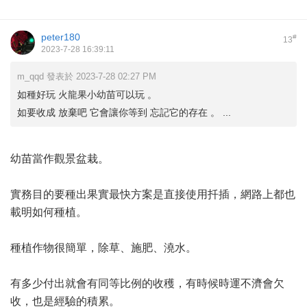
peter180
#
13
2023-7-28 16:39:11
m_qqd 發表於 2023-7-28 02:27 PM
如種好玩 火龍果小幼苗可以玩 。
如要收成 放棄吧 它會讓你等到 忘記它的存在 。 ...
幼苗當作觀景盆栽。
實務目的要種出果實最快方案是直接使用扦插，網路上都也
載明如何種植。
種植作物很簡單，除草、施肥、澆水。
有多少付出就會有同等比例的收穫，有時候時運不濟會欠
收，也是經驗的積累。