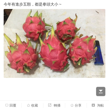
今年有進步五顆，都是拳頭大小 ~
回覆
收藏
轉播
分享
淘帖