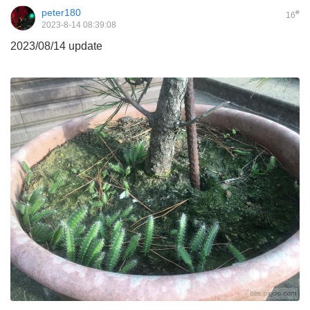
peter180
#
16
2023-8-14 08:39:08
2023/08/14 update