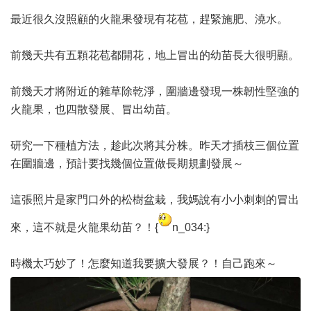
最近很久沒照顧的火龍果發現有花苞，趕緊施肥、澆水。
前幾天共有五顆花苞都開花，地上冒出的幼苗長大很明顯。
前幾天才將附近的雜草除乾淨，圍牆邊發現一株韌性堅強的
火龍果，也四散發展、冒出幼苗。
研究一下種植方法，趁此次將其分株。昨天才插枝三個位置
在圍牆邊，預計要找幾個位置做長期規劃發展～
這張照片是家門口外的松樹盆栽，我媽說有小小刺刺的冒出
來，這不就是火龍果幼苗？！{
n_034:}
時機太巧妙了！怎麼知道我要擴大發展？！自己跑來～