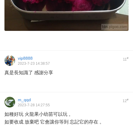
vip8888
#
11
2023-7-23 14:38:57
真是長知識了 感謝分享
m_qqd
#
12
2023-7-28 14:27:55
如種好玩 火龍果小幼苗可以玩 。
如要收成 放棄吧 它會讓你等到 忘記它的存在 。