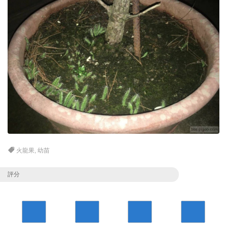
火龍果
,
幼苗
評分