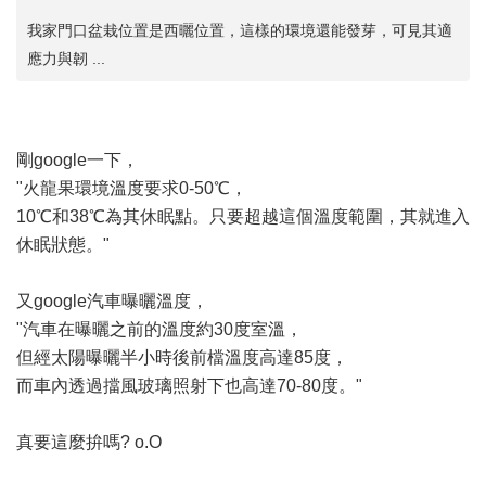
我家門口盆栽位置是西曬位置，這樣的環境還能發芽，可見其適
應力與韌 ...
剛google一下，
"火龍果環境溫度要求0-50℃，
10℃和38℃為其休眠點。只要超越這個溫度範圍，其就進入
休眠狀態。"
又google汽車曝曬溫度，
"汽車在曝曬之前的溫度約30度室溫，
但經太陽曝曬半小時後前檔溫度高達85度，
而車內透過擋風玻璃照射下也高達70-80度。"
真要這麼拚嗎? o.O