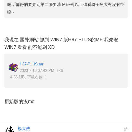
嗯，備份的要弄到第二張要清 ME~可以上傳看獅子魚大有沒有空
囉~
我現在 國外網站 抓到 WIN7 版H87-PLUS的ME 我先灌
WIN7 看看 能不能刷 XD
H87-PLUS.rar
2023-7-19 07:42 PM 上傳
4.56 MB, 下載次數: 1
原始版的沒me
楊大俠
#
6