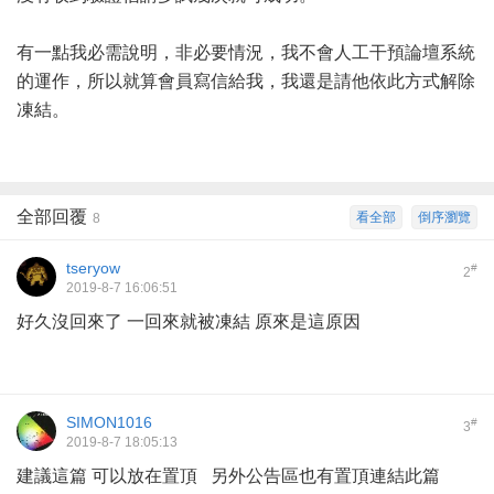
有一點我必需說明，非必要情況，我不會人工干預論壇系統
的運作，所以就算會員寫信給我，我還是請他依此方式解除
凍結。
全部回覆
看全部
倒序瀏覽
8
tseryow
#
2
2019-8-7 16:06:51
好久沒回來了 一回來就被凍結 原來是這原因
SIMON1016
#
3
2019-8-7 18:05:13
建議這篇 可以放在置頂 另外公告區也有置頂連結此篇