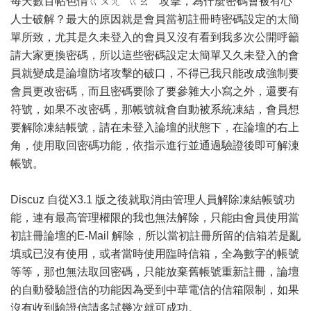
每天數百帖色情ㄍㄨㄤˇ ㄍㄠˋ 攻擊，為什麼密碼會被有心
人士破解？最大的原因就是會員當初註冊時密碼設定的太簡
單所致，尤其是久未登入的會員又沒有看到我多次公開呼籲
請大家更換密碼，所以這些密碼設定太簡單又久未登入的會
員就變成是論壇防堵攻擊的破口，不得已我只能改成強制要
會員更改密碼，而且密碼要除了要參雜大小寫之外，還要有
符號，如果不改密碼，那帳號就會自動被系統凍結，會員想
要解除凍結帳號，請在未登入論壇的狀態下，在論壇的右上
角，使用取回密碼功能，依指示進行並通過驗證後即可解涷
帳號。
Discuz 自從X3.1 版之後就取消由管理人員解除凍結帳號功
能，連有最高管理權限的我也無法解除，只能由會員使用當
初註冊論壇的E-Mail 解除，所以當初註冊所留的信箱若是亂
填或已沒有使用，或者當時使用臨時信箱，全為數字的帳號
等等，那也無法取回密碼，只能放棄舊帳號重新註冊，論壇
的自動發驗證信的功能因為受到中華電信的信箱限制，如果
沒有收到驗證信請多試幾次就可成功。