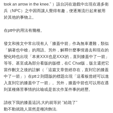
took an arrow in the knee." ）該台詞在遊戲中出現在過多衛
兵（NPC）之中因而讓人覺得有趣，便逐漸流行起來被用
於其他的事物上。
在ptt中的用法有幾種。
發文和推文中常出現有人「膝蓋中箭」作為無辜遭難，類似
「躺著也中槍」的用語。另外，解釋什麼事情過去和現在的
變化時也出現「本來XXX也是XXX的，直到膝蓋中了一箭」
等等。甚至成為部分看版的版標，在C Chat版，版主還把它
當作刪文之後的註解（「這篇文章曾經存在，直到它的膝蓋
中了一箭」）在ptt２則隱版的標題出現「這看板曾經可以進
入直到它的膝蓋中了一箭」。另外，膝蓋中箭也可以用在遇
到某種痛苦事情的比喻或是首次作某件事的經歷。
請收下我的膝蓋這詞,大約就等於 "給跪了"
動不動就跪人當然是種誇飾法.