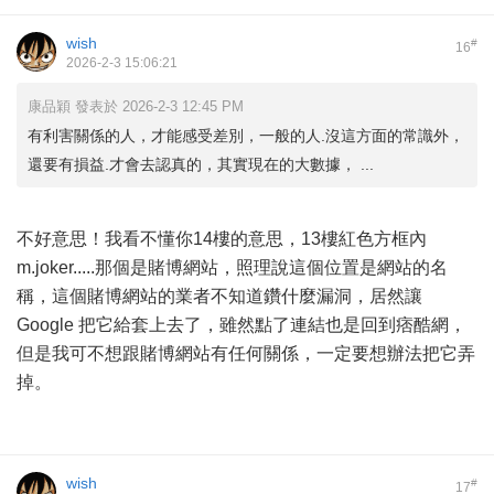
wish
#
16
2026-2-3 15:06:21
康品穎 發表於 2026-2-3 12:45 PM
有利害關係的人，才能感受差別，一般的人.沒這方面的常識外，
還要有損益.才會去認真的，其實現在的大數據， ...
不好意思！我看不懂你14樓的意思，13樓紅色方框內
m.joker.....那個是賭博網站，照理說這個位置是網站的名
稱，這個賭博網站的業者不知道鑽什麼漏洞，居然讓
Google 把它給套上去了，雖然點了連結也是回到痞酷網，
但是我可不想跟賭博網站有任何關係，一定要想辦法把它弄
掉。
wish
#
17