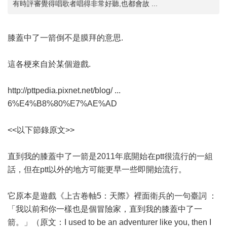
有時評審覺得唱歌者唱得非常好聽,也都會故 ...
膝蓋中了一箭倒不是膜拜的意思.
這各梗來自於某個遊戲.
http://pttpedia.pixnet.net/blog/ ...
6%E4%B8%80%E7%AE%AD
<<以下節錄原文>>
直到我的膝蓋中了一箭是2011年底開始在ptt很流行的一組
話，但在ptt以外的地方可能更早一些即開始流行。
它原本是遊戲《上古卷軸5：天際》裡面衛兵的一句臺詞 ：
「我以前和你一樣也是個冒險家，直到我的膝蓋中了一
箭。」（原文：I used to be an adventurer like you, then I