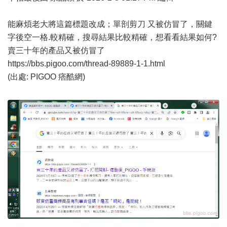
能麻煩老大將這篇標題改成；單剖剪刀 又被仿冒了，關鍵
字後空一格.較精確，搜尋結果比較精確，想看看結果如何?
賣三十年的產品又被仿冒了
https://bbs.pigoo.com/thread-89889-1-1.html
(出處: PIGOO 痞酷網)