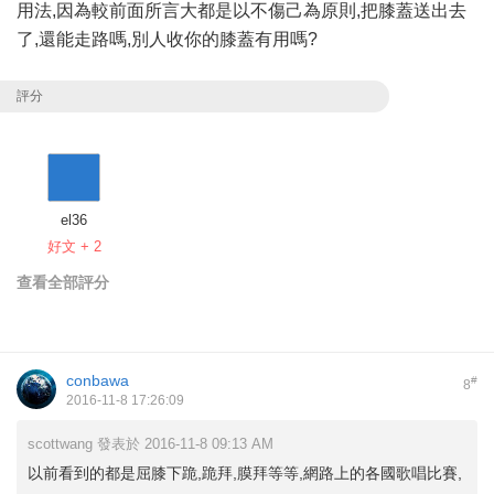
用法,因為較前面所言大都是以不傷己為原則,把膝蓋送出去
了,還能走路嗎,別人收你的膝蓋有用嗎?
評分
el36
好文 + 2
查看全部評分
conbawa
#
8
2016-11-8 17:26:09
scottwang 發表於 2016-11-8 09:13 AM
以前看到的都是屈膝下跪,跪拜,膜拜等等,網路上的各國歌唱比賽,