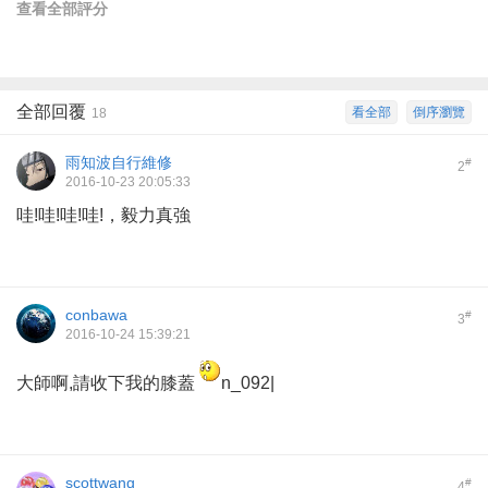
查看全部評分
全部回覆
看全部
倒序瀏覽
18
雨知波自行維修
#
2
2016-10-23 20:05:33
哇!哇!哇!哇!，毅力真強
conbawa
#
3
2016-10-24 15:39:21
大師啊,請收下我的膝蓋
n_092|
scottwang
#
4