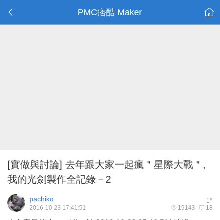
PMC痞酷 Maker
[實做與討論]
去年跟大家一起瘋＂星際大戰＂,
我的光劍製作全記錄－2
pachiko
#
1
2016-10-23 17:41:51
19143
18