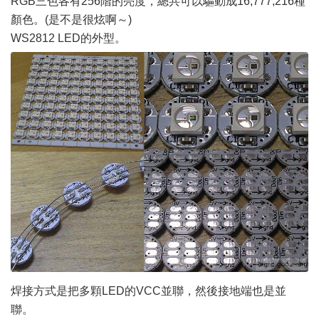
RGB三色各有256階的亮度，總共可以驅動成16,777,216種
顏色。(是不是很炫啊～)
WS2812 LED的外型。
焊接方式是把多顆LED的VCC並聯，然後接地端也是並
聯。