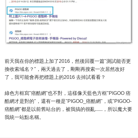
前天我在你的標題上加了2016，然後回覆一篇"測試能否更
換收索域名？"，兩天過去了，剛剛再搜索一次居然改好
了，我可能會再把標題上的2016 去掉試看看？
綠色方框寫"痞酷網"也不對，這樣像天藍色方框"PIGOO 痞
酷網才是對的"，還有一種是"PIGOO_痞酷網"，或"PIGOO-
痞酷網"都是以前舊站台的，被我搞的很亂......，所以魔大要
我統一站點名稱。