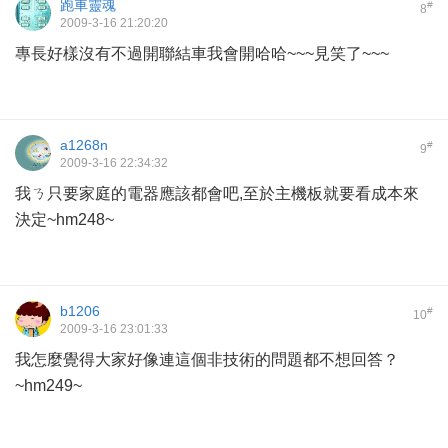
跑車靈魂
#
8
2009-3-16 21:20:20
專長好樣沒有不過開聯結車我會開哈哈~~~見笑了~~~
a1268n
#
9
2009-3-16 22:34:32
我ㄋ只要家庭的電器應該都會吧,至於主機板就要看成本來
決定~hm248~
b1206
#
10
2009-3-16 23:01:33
我怎麼覺得大家好像連這個非技術的問題都不想回答？
~hm249~