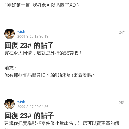
( 剛好第十篇~我好像可以貼圖了XD )
wish
#
24
2009-3-17 18:36:43
回復 23# 的帖子
實在令人同情，這就是外行的悲哀吧！
補充︰
你有那些電晶體及IC？編號能貼出來看看嗎？
wish
#
25
2009-3-17 20:04:26
回復 23# 的帖子
建議你把賣場那些零件做小量出售，理應可以賣更高的價