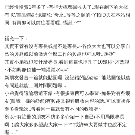
已經慢慢賣1年多了~有些大概都回收去了..現在剩下的大概
有 IC/電晶體/記憶體/公`母座..等等之類的~Y拍ID與在本站相
同..有興趣可以前往看看喔..感謝..^^"
補充一下：
其實不管有沒有專長或是不是專長..~各位大大也可以分享自
己的興趣或以前做過什麼工作的興趣也可以呀..@@"
其實小弟我也沒什麼專長.看到這篇也掙扎了10幾秒~才想說
~不如興趣也補一補灌灌水=.="
新朋友發言十篇就能貼圖囉..沒記錯的話@@" 能貼圖後以後
有問題就能上圖片問問題囉...
小弟覺得這論壇還不錯~有很多東西可以學習~如果對有些朋
友(跟我一樣的@@)有興趣又很難吸收內容的話..可以重複多
翻多看幾次..每看同一篇就會有不同的收獲喔~
所以~有註冊的朋友不彷多多介紹一下自己(不用局限專長
啊..),讓大家多多認識大家一下^^"或許W大要徵才也說不定
喔=.="