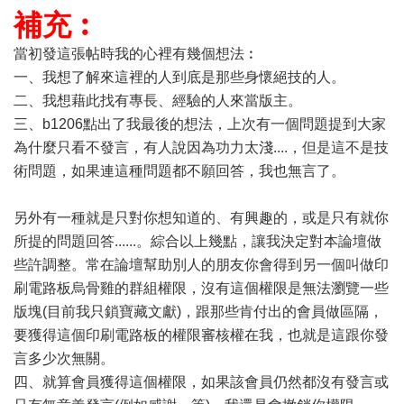
補充︰
當初發這張帖時我的心裡有幾個想法︰
一、我想了解來這裡的人到底是那些身懷絕技的人。
二、我想藉此找有專長、經驗的人來當版主。
三、b1206點出了我最後的想法，上次有一個問題提到大家
為什麼只看不發言，有人說因為功力太淺....，但是這不是技
術問題，如果連這種問題都不願回答，我也無言了。
另外有一種就是只對你想知道的、有興趣的，或是只有就你
所提的問題回答......。綜合以上幾點，讓我決定對本論壇做
些許調整。常在論壇幫助別人的朋友你會得到另一個叫做印
刷電路板烏骨雞的群組權限，沒有這個權限是無法瀏覽一些
版塊(目前我只鎖寶藏文獻)，跟那些肯付出的會員做區隔，
要獲得這個印刷電路板的權限審核權在我，也就是這跟你發
言多少次無關。
四、就算會員獲得這個權限，如果該會員仍然都沒有發言或