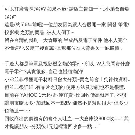
可以打廣告嗎@@? 如果不適~請版主告知一下..小弟會自爆
@@"
這是(約5`6年前吧)一位朋友因為跟人合股開一家 開發 筆電/
投影機 之類的商品..被友人倒了~
留在台灣的就剩一大倉庫的 半成品及電子零件 他本人完全
不懂這些.又賠了幾百萬~又幫那位友人背書欠一屁股債..
手邊大都是筆電及投影機之類的零件~所以..W大您問賣什麼
電子零件?其實很多..自己也蠻頭痛的!
小弟並非很懂電子材料只會大分類~賣之前會上狗神找資料..
但並非很詳細..有晶片之類的 使用方法及功能也不是很懂.
目前在 YAHOO 1元起標~便宜賣~比回收價高就是了..不想
讓朋友賠太多~加減回本一點點~雖然不是幫助很大~但多少
也能渡一下~
回收商出的價錢有的會令人吐血..一大倉庫說8000收=.=" 我
才提議朋友~分類後1元起標還回收多一點=.="