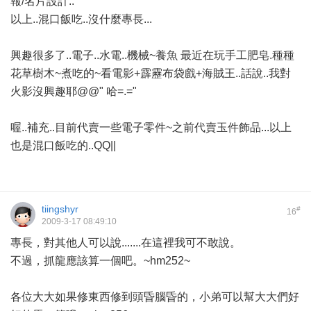
報/名片設計..
以上..混口飯吃..沒什麼專長...
興趣很多了..電子..水電..機械~養魚 最近在玩手工肥皂.種種
花草樹木~煮吃的~看電影+霹靂布袋戲+海賊王..話說..我對
火影沒興趣耶@@" 哈=.="
喔..補充..目前代賣一些電子零件~之前代賣玉件飾品...以上
也是混口飯吃的..QQ||
tiingshyr
#
16
2009-3-17 08:49:10
專長，對其他人可以說.......在這裡我可不敢說。
不過，抓龍應該算一個吧。~hm252~
各位大大如果修東西修到頭昏腦昏的，小弟可以幫大大們好