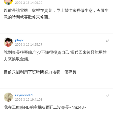
2009-3-16 14:09:29
以前是讀電機，家裡在賣菜，早上幫忙家裡做生意，沒做生
意的時間就喜歡修東修西。
playx
#
4
2009-3-16 14:25:27
說到專長很丟臉,年少不懂得投資自己,當兵回來後只能用體
力來換取金錢,
目前只能利用下班時間努力培養一個專長..
raymond69
#
5
2009-3-16 19:41:08
我在工廠修NB的主機板而已...沒專長~hm248~