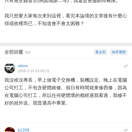
只有無意義發言(例如感謝....等)，我還是會撤銷你權限。
我只想要大家每次來到這裡，看完本論壇的文章後有什麼心
得或收穫而已，不知道會不會太困難？
全部回覆
看全部
倒序瀏覽
362
vtime
#
2
2009-3-16 03:00:31
我沒啥沒專長，早上做電子交換機，裝機設定。晚上在電腦
公司打工，不包含硬體維修。假日有時間就東修西修，因為
在電腦公司打工，所以任何硬體壞的都經過我看過，我修不
好的就外送。我普通高中畢業。
b1206
#
3