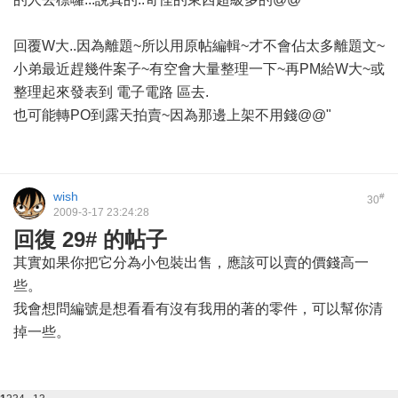
回覆W大..因為離題~所以用原帖編輯~才不會佔太多離題文~
小弟最近趕幾件案子~有空會大量整理一下~再PM給W大~或
整理起來發表到 電子電路 區去.
也可能轉PO到露天拍賣~因為那邊上架不用錢@@"
wish
#
30
2009-3-17 23:24:28
回復 29# 的帖子
其實如果你把它分為小包裝出售，應該可以賣的價錢高一
些。
我會想問編號是想看看有沒有我用的著的零件，可以幫你清
掉一些。