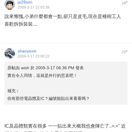
ja29son
#
28
2009-3-17 22:03:38
說來慚愧,小弟什麼都會一點,卻只是皮毛,現在是種樹工人
喜歡拆拆裝裝....
shaoyexin
#
29
2009-3-17 23:06:22
原帖由
wish
於 2009-3-17 06:36 PM 發表
實在令人同情，這就是外行的悲哀吧！
補充︰
你有那些電晶體及IC？編號能貼出來看看嗎？
IC及晶體類實在很多 一一貼出來大概我也會陣亡了..=.=" 近