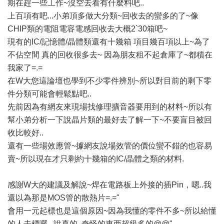
期在趕一些工作~沒空去看有什麼料吧..
上百項有吧...小弟頂多做大分類~回收去的蠻多的了~像
CHIP類的電阻電容電感回收去大概2`30箱吧~
現有的IC/記憶體/晶體類還有十幾箱 項目幾百項以上~為了
不佔空間 真的回收很多去~ 因為朋友租不起倉庫了~都積在
我家了=.=
在W大您這論壇也學到不少零件辨別~所以對目前的剩下零
件分類可能會輕鬆點吧..
先前因為有網友來現場找修理擴音器要用到的材料~所以有
幫小弟分析一下說晶片類的最好去了解一下~不要盲目被回
收比較好..
還有一些場效應管~據網友說場效管的價位蠻不錯的也容易
賣~所以現在才只剩約十幾箱的IC/晶體之類的材料.
感謝W大的建議及解說~焊在電路板上外接的插Pin，嗯..我
還以為那是MOS管的散熱片=.="
會用一元起標也是這個原因~因為我懂的零件不多~所以給懂
的人去標囉...說真的..奇怪的東西超級多的@@"