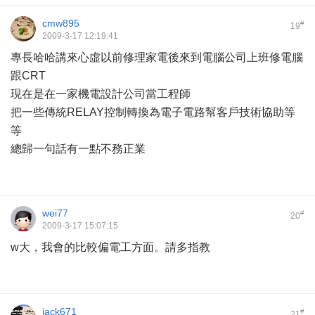
cmw895
#
19
2009-3-17 12:19:41
專長哈哈講來心虛以前修理家電後來到電腦公司上班修電腦
跟CRT
現在是在一家機電設計公司當工程師
把一些傳統RELAY控制轉換為電子電路幫客戶技術協助等
等
總歸一句話有一點不務正業
wei77
#
20
2009-3-17 15:07:15
w大，我會的比較偏電工方面。請多指教
jack671
#
21