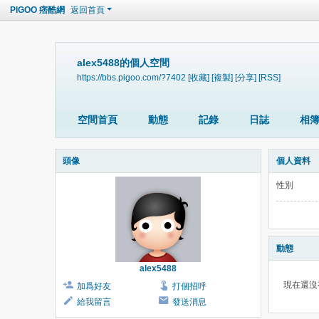
PIGOO 痞酷網
返回首頁
alex5488的個人空間
https://bbs.pigoo.com/?7402
[收藏]
[複製]
[分享]
[RSS]
空間首頁
動態
記錄
日誌
相
頭像
個人資料
性別
動態
alex5488
現在還沒
加爲好友
打個招呼
給我留言
發送消息