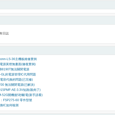
有日誌
xconn-LS-36主機板維修實例
01電源黃燈無畫面(修復實例)
-HNB8190T無法關閉電源
0-GL的電源管理IC代用問題
電容代換的問題(已完修)
A700 無法關閉電源(已解決)
915PMF-AE-3.3V短路(殺肉了)
GM-52G開機後5秒斷電(新手請看)
：FSP275-60 零件型號
換IC如何檢測