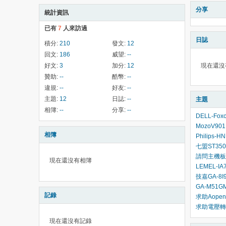
分享
統計資訊
已有
7
人來訪過
日誌
積分:
210
發文:
12
回文:
186
威望:
--
好文:
3
加分:
12
現在還沒
贊助:
--
酷幣:
--
違規:
--
好友:
--
主題:
12
日誌:
--
主題
相簿:
--
分享:
--
DELL-Fo
MozoV9
相簿
Philips
七盟ST35
請問主機板
現在還沒有相簿
LEMEL-I
技嘉GA-8I
GA-M51
記錄
求助Aopen
求助電壓轉
現在還沒有記錄