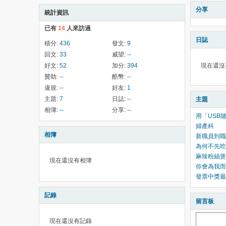
分享
統計資訊
已有
14
人來訪過
日誌
積分:
436
發文:
9
回文:
33
威望:
--
好文:
52
加分:
394
現在還沒
贊助:
--
酷幣:
--
違規:
--
好友:
1
主題:
7
日誌:
--
主題
相簿:
--
分享:
--
用「USB隨
婦產科
相簿
新職員到職
為何不先吃
麻辣粉絲煲
現在還沒有相簿
你會為我而
發票中獎最
記錄
留言板
現在還沒有記錄