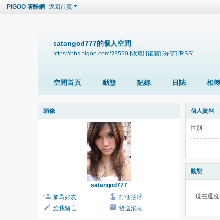
PIGOO 痞酷網
返回首頁
satangod777的個人空間
https://bbs.pigoo.com/?3590
[收藏]
[複製]
[分享]
[RSS]
空間首頁
動態
記錄
日誌
相
頭像
個人資料
性別
動態
satangod777
現在還沒
加爲好友
打個招呼
給我留言
發送消息