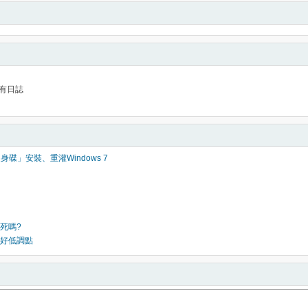
有日誌
身碟」安裝、重灌Windows 7
死嗎?
好低調點