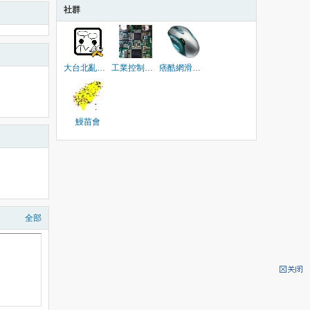
社群
大台北亂修同樂社群
工業控制電路板
痞酷網滑鼠測試部隊
鰻苗會
全部