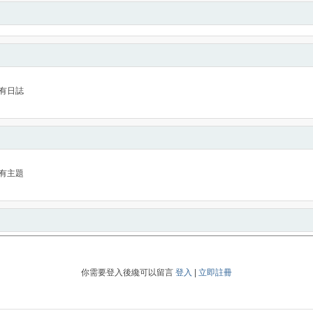
有日誌
有主題
你需要登入後纔可以留言
登入
|
立即註冊