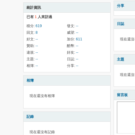
分享
統計資訊
已有
1
人來訪過
日誌
積分:
619
發文:
--
回文:
8
威望:
--
好文:
--
加分:
611
現在還沒
贊助:
--
酷幣:
--
違規:
--
好友:
--
主題:
--
日誌:
--
主題
相簿:
--
分享:
--
現在還沒
相簿
留言板
現在還沒有相簿
記錄
現在還沒有記錄