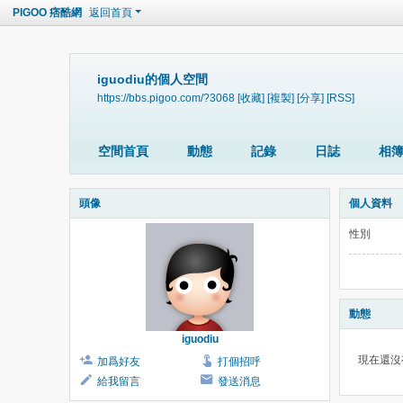
PIGOO 痞酷網
返回首頁
iguodiu的個人空間
https://bbs.pigoo.com/?3068
[收藏]
[複製]
[分享]
[RSS]
空間首頁
動態
記錄
日誌
相
頭像
個人資料
性別
動態
iguodiu
現在還沒
加爲好友
打個招呼
給我留言
發送消息