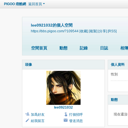
PIGOO 痞酷網
返回首頁
lee0921032的個人空間
https://bbs.pigoo.com/?109544
[收藏]
[複製]
[分享]
[RSS]
空間首頁
動態
記錄
日誌
相
頭像
個人資料
性別
動態
lee0921032
現在還沒
加爲好友
打個招呼
給我留言
發送消息