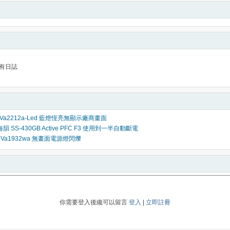
有日誌
ic Va2212a-Led 藍燈恆亮無顯示廠商畫面
韻 SS-430GB Active PFC F3 使用到一半自動斷電
ic Va1932wa 無畫面電源燈閃爍
你需要登入後纔可以留言
登入
|
立即註冊