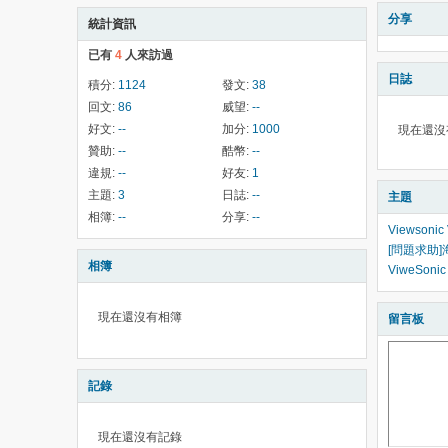
分享
統計資訊
已有
4
人來訪過
日誌
積分:
1124
發文:
38
回文:
86
威望:
--
好文:
--
加分:
1000
現在還沒
贊助:
--
酷幣:
--
違規:
--
好友:
1
主題:
3
日誌:
--
主題
相簿:
--
分享:
--
Viewson
[問題求助]海
相簿
ViweSon
現在還沒有相簿
留言板
記錄
現在還沒有記錄