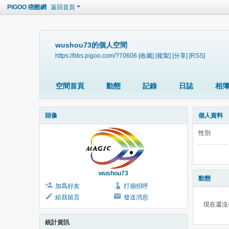
PIGOO 痞酷網
返回首頁
wushou73的個人空間
https://bbs.pigoo.com/?70606
[收藏]
[複製]
[分享]
[RSS]
空間首頁
動態
記錄
日誌
相
頭像
個人資料
性別
wushou73
動態
加爲好友
打個招呼
給我留言
發送消息
現在還沒
統計資訊