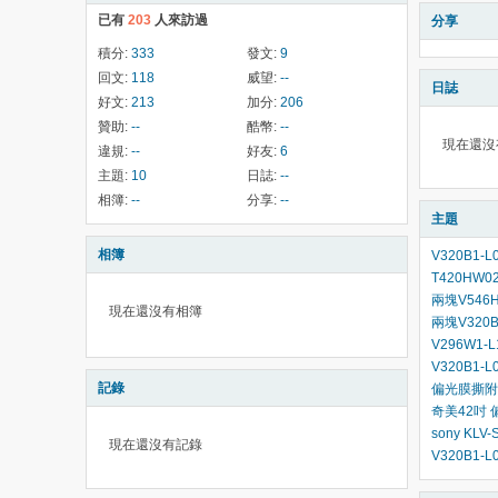
已有
203
人來訪過
分享
積分:
333
發文:
9
回文:
118
威望:
--
日誌
好文:
213
加分:
206
贊助:
--
酷幣:
--
現在還沒
違規:
--
好友:
6
主題:
10
日誌:
--
相簿:
--
分享:
--
主題
相簿
V320B1-
T420HW0
兩塊V546
現在還沒有相簿
兩塊V320
V296W1
V320B1-
記錄
偏光膜撕附
奇美42吋
sony KL
現在還沒有記錄
V320B1