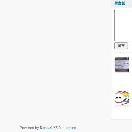
留言板
留言
Powered by
Discuz!
X5.0
Licensed