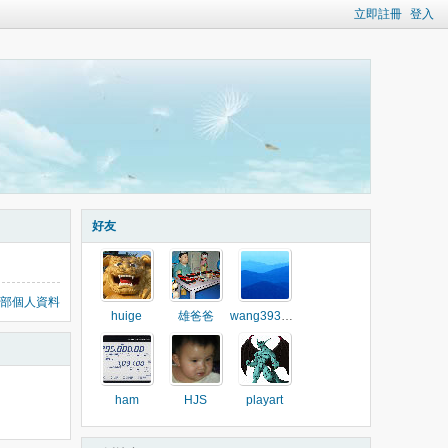
立即註冊
登入
好友
部個人資料
huige
雄爸爸
wang393928
ham
HJS
playart