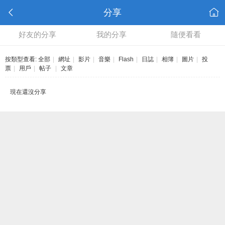
分享
好友的分享
我的分享
隨便看看
按類型查看:
全部
|
網址
|
影片
|
音樂
|
Flash
|
日誌
|
相簿
|
圖片
|
投
票
|
用戶
|
帖子
|
文章
現在還沒分享