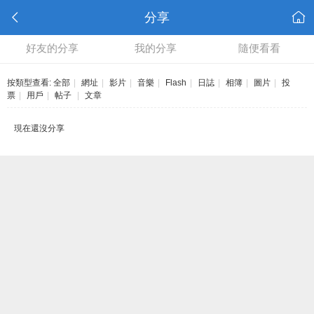
分享
好友的分享
我的分享
隨便看看
按類型查看:
全部
|
網址
|
影片
|
音樂
|
Flash
|
日誌
|
相簿
|
圖片
|
投
票
|
用戶
|
帖子
|
文章
現在還沒分享