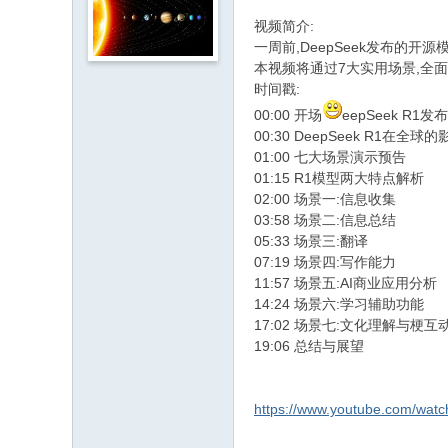
视频简介
:
一周前
,DeepSeek
发布的开源
本视频将通过
7
大实用场景
,
全面
时间戳
:
00:00
开场
eepSeek R1
发布
00:30 DeepSeek R1
在全球的
01:00
七大场景演示预告
01:15 R1
模型两大特点解析
02:00
场景一
:
信息收集
03:58
场景二
:
信息总结
05:33
场景三
:
翻译
07:19
场景四
:
写作能力
11:57
场景五
:AI
商业应用分析
14:24
场景六
:
学习辅助功能
17:02
场景七
:
文化理解与梗互
19:06
总结与展望
https://www.youtube.com/wa