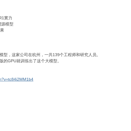
R1
實力
開源模型
果
的大模型，这家公司在杭州，一共139个工程师和研究人员。
割版的GPU就训练出了这个大模型。
ch?v=tc84i2MM1b4