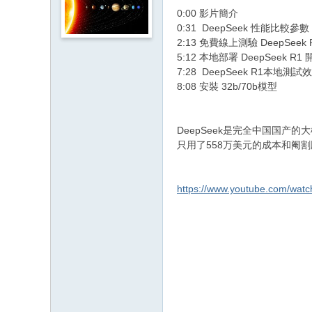
0:00
影片簡介
0:31 DeepSeek
性能比較參
數
2:13
免費線上測驗
DeepSeek 
5:12
本地部署
DeepSeek R1
7:28 DeepSeek R1
本地測試效
8:08
安裝
32b/70b
模型
DeepSeek是完全中国国产
只用了558万美元的成本和阉
https://www.youtube.com/wat