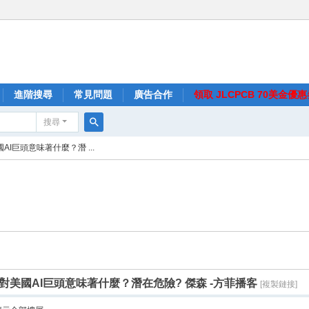
進階搜尋
常見問題
廣告合作
領取 JLCPCB 70美金優
搜尋
搜
國AI巨頭意味著什麼？潛 ...
尋
出世 對美國AI巨頭意味著什麼？潛在危險? 傑森 -方菲播客
[複製鏈接]