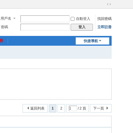
切
換
用戶名
自動登入
找回密碼
到
寬
密碼
立即註冊
登入
版
惠券
快捷導航
返回列表
1
2
/ 2 頁
下一頁