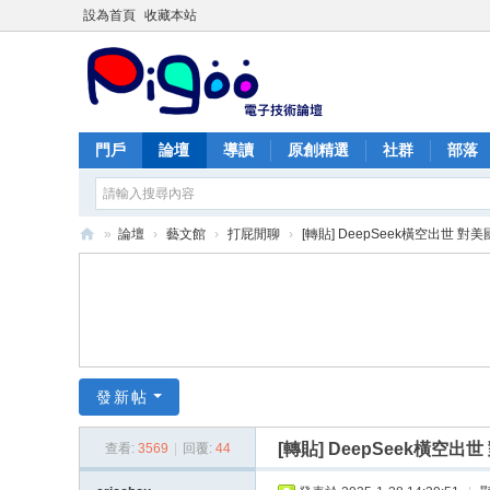
設為首頁
收藏本站
門戶
論壇
導讀
原創精選
社群
部落
»
論壇
›
藝文館
›
打屁閒聊
›
[轉貼] DeepSeek橫空出世 對美
PI
G
O
O
痞
發新帖
酷
[轉貼] DeepSeek橫空
查看:
3569
|
回覆:
44
網