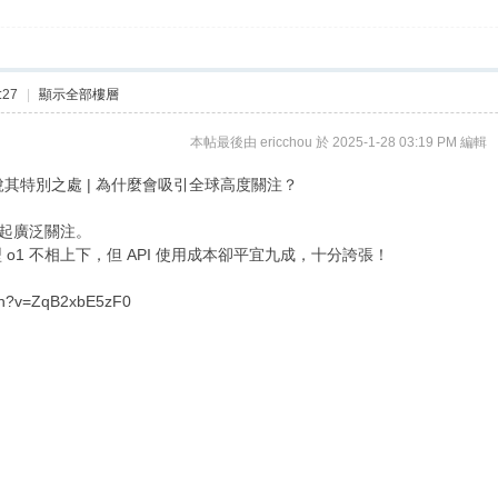
:27
|
顯示全部樓層
本帖最後由 ericchou 於 2025-1-28 03:19 PM 編輯
白解說其特別之處 | 為什麼會吸引全球高度關注？
起廣泛關注。
型
o1
不相上下，但
API
使用成本卻平宜九成，十分誇張！
tch?v=ZqB2xbE5zF0