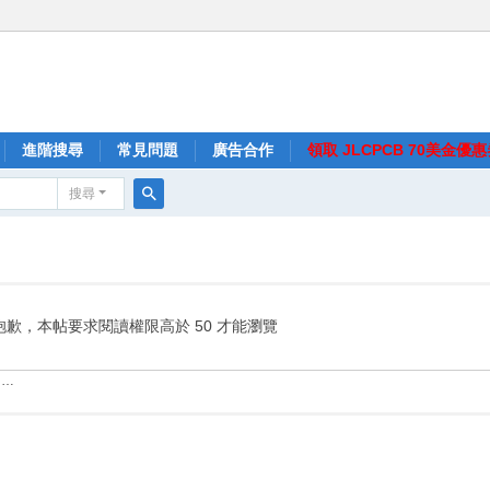
進階搜尋
常見問題
廣告合作
領取 JLCPCB 70美金優
搜尋
搜
尋
抱歉，本帖要求閱讀權限高於 50 才能瀏覽
……