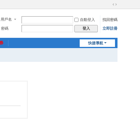
切
換
用戶名
自動登入
找回密碼
到
寬
密碼
立即註冊
登入
版
惠券
快捷導航