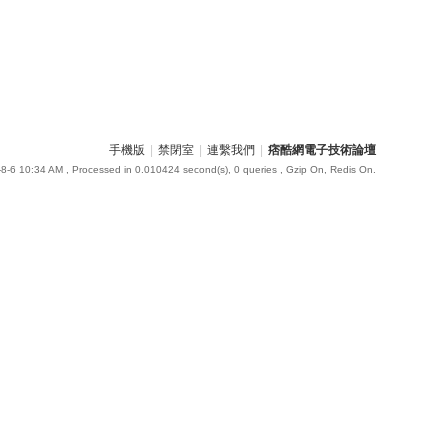
手機版
|
禁閉室
|
連繫我們
|
痞酷網電子技術論壇
8-6 10:34 AM
, Processed in 0.010424 second(s), 0 queries , Gzip On, Redis On.