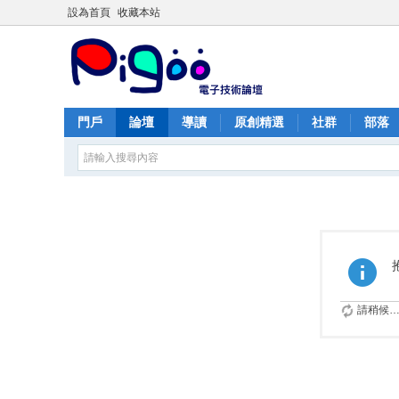
設為首頁
收藏本站
門戶
論壇
導讀
原創精選
社群
部落
請稍候