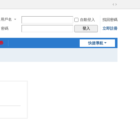
切
換
用戶名
自動登入
找回密碼
到
寬
密碼
立即註冊
登入
版
惠券
快捷導航