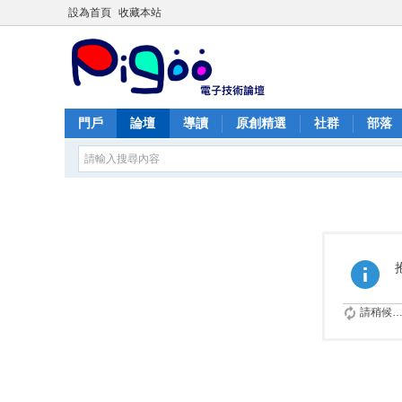
設為首頁
收藏本站
門戶
論壇
導讀
原創精選
社群
部落
請稍候