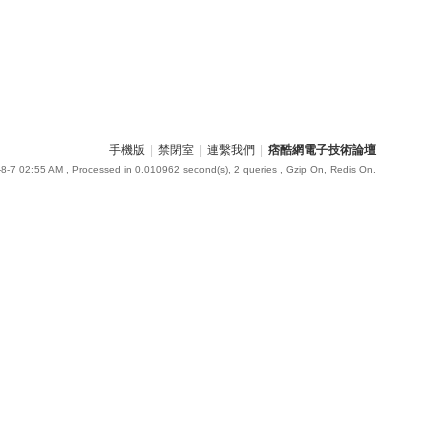
手機版
|
禁閉室
|
連繫我們
|
痞酷網電子技術論壇
8-7 02:55 AM
, Processed in 0.010962 second(s), 2 queries , Gzip On, Redis On.