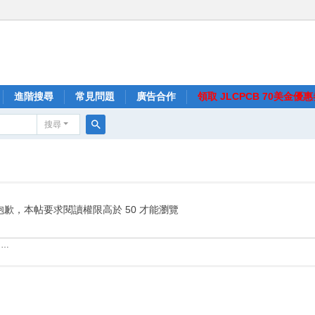
進階搜尋
常見問題
廣告合作
領取 JLCPCB 70美金優
搜尋
搜
尋
抱歉，本帖要求閱讀權限高於 50 才能瀏覽
……