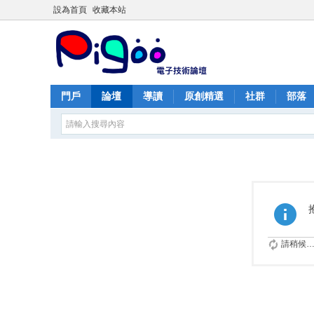
設為首頁
收藏本站
門戶
論壇
導讀
原創精選
社群
部落
請稍候