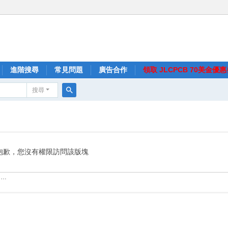
進階搜尋
常見問題
廣告合作
領取 JLCPCB 70美金優
搜尋
搜
尋
抱歉，您沒有權限訪問該版塊
……