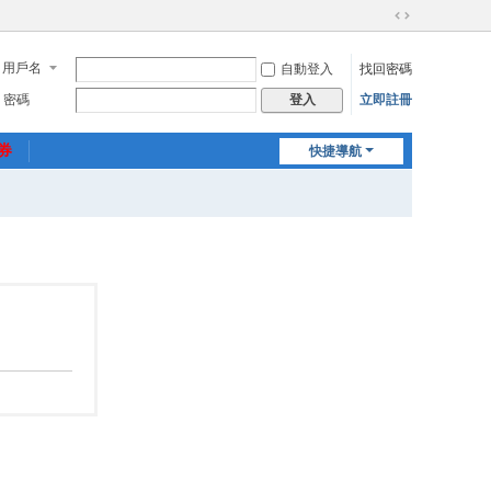
切
換
用戶名
自動登入
找回密碼
到
寬
密碼
立即註冊
登入
版
惠券
快捷導航