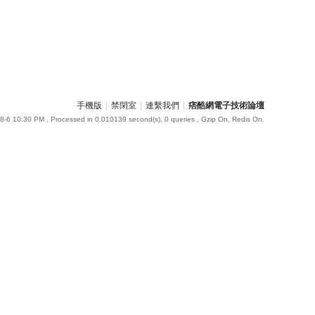
手機版
|
禁閉室
|
連繫我們
|
痞酷網電子技術論壇
8-6 10:30 PM
, Processed in 0.010139 second(s), 0 queries , Gzip On, Redis On.