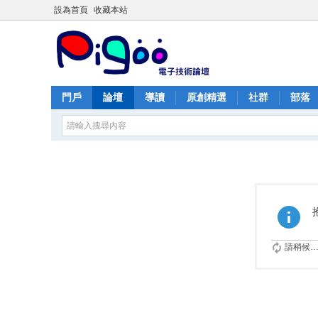
設為首頁
收藏本站
門戶
論壇
導讀
原創精選
社群
部落
請稍候