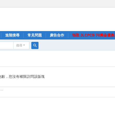
進階搜尋
常見問題
廣告合作
領取 JLCPCB 70美金優
搜尋
搜
尋
抱歉，您沒有權限訪問該版塊
……