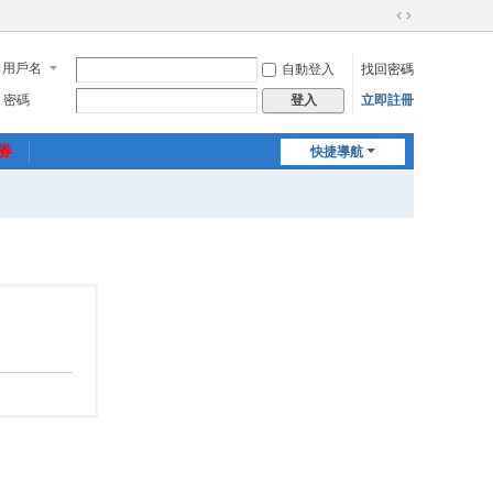
切
換
用戶名
自動登入
找回密碼
到
寬
密碼
立即註冊
登入
版
惠券
快捷導航