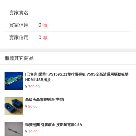
賣家實名
買家信用
0
賣家信用
0
櫃檯其它商品
[已售完]樂華T.VST59S.21雙排電視板 V59S全高清通用驅動板雙
HDMI USB播放
¥
700.00
高級液晶電視喇叭(中型)
¥
80.00
磁簧開關 引腳鍍金 接點耐電流0.5A
¥
10.00