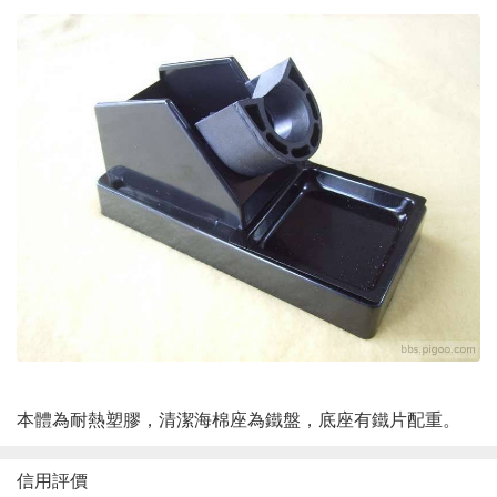
本體為耐熱塑膠，清潔海棉座為鐵盤，底座有鐵片配重。
信用評價