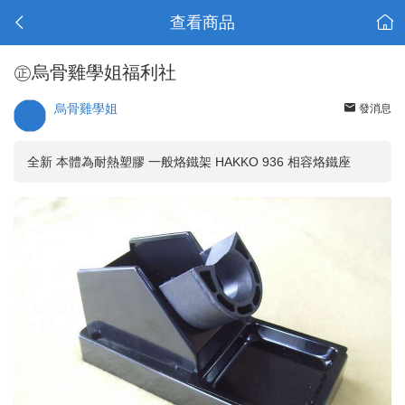
查看商品
㊣烏骨雞學姐福利社
烏骨雞學姐
發消息
全新 本體為耐熱塑膠 一般烙鐵架 HAKKO 936 相容烙鐵座