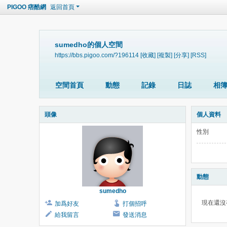
PIGOO 痞酷網
返回首頁
sumedho的個人空間
https://bbs.pigoo.com/?196114
[收藏]
[複製]
[分享]
[RSS]
空間首頁
動態
記錄
日誌
相
頭像
個人資料
性別
動態
sumedho
現在還沒
加爲好友
打個招呼
給我留言
發送消息