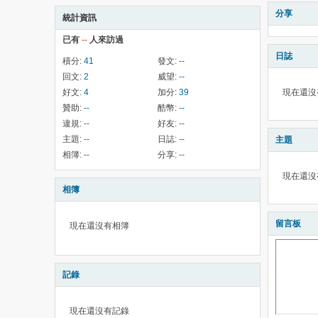
分享
統計資訊
已有
--
人來訪過
日誌
積分:
41
發文:
--
回文:
2
威望:
--
好文:
4
加分:
39
現在還沒
贊助:
--
酷幣:
--
違規:
--
好友:
--
主題:
--
日誌:
--
主題
相簿:
--
分享:
--
現在還沒
相簿
留言板
現在還沒有相簿
記錄
現在還沒有記錄