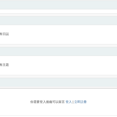
有日誌
有主題
你需要登入後纔可以留言
登入
|
立即註冊