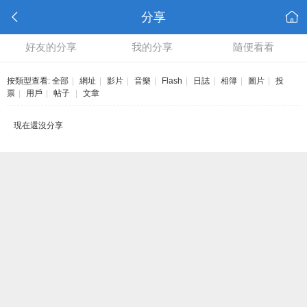
分享
好友的分享
我的分享
隨便看看
按類型查看:
全部
|
網址
|
影片
|
音樂
|
Flash
|
日誌
|
相簿
|
圖片
|
投
票
|
用戶
|
帖子
|
文章
現在還沒分享