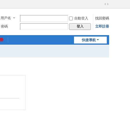
切
換
用戶名
自動登入
找回密碼
到
寬
密碼
立即註冊
登入
版
惠券
快捷導航