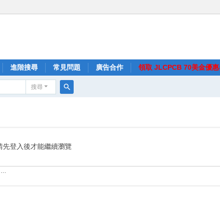
進階搜尋
常見問題
廣告合作
領取 JLCPCB 70美金優
搜尋
搜
尋
請先登入後才能繼續瀏覽
……