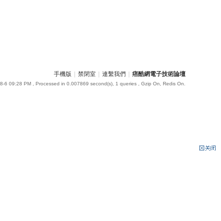
手機版
|
禁閉室
|
連繫我們
|
痞酷網電子技術論壇
8-6 09:28 PM
, Processed in 0.007869 second(s), 1 queries , Gzip On, Redis On.