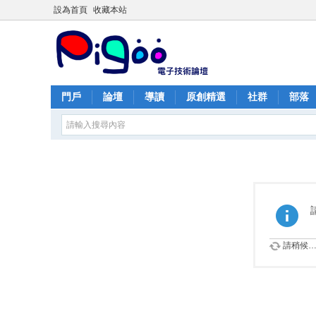
設為首頁
收藏本站
門戶
論壇
導讀
原創精選
社群
部落
請稍候