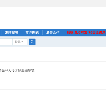
進階搜尋
常見問題
廣告合作
領取 JLCPCB 70美金優
搜尋
搜
尋
請先登入後才能繼續瀏覽
……