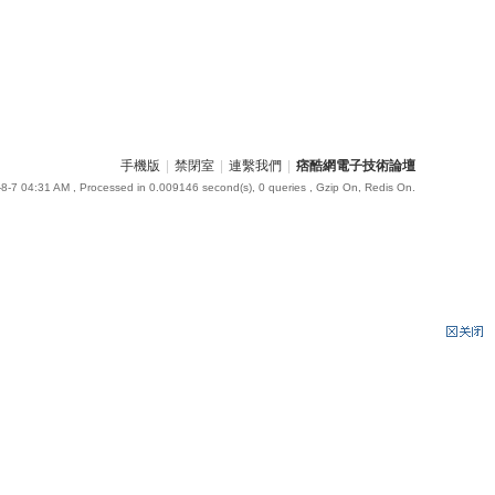
手機版
|
禁閉室
|
連繫我們
|
痞酷網電子技術論壇
8-7 04:31 AM
, Processed in 0.009146 second(s), 0 queries , Gzip On, Redis On.