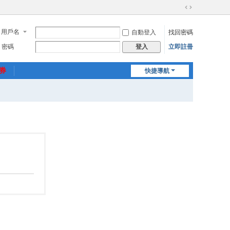
切
換
用戶名
自動登入
找回密碼
到
寬
密碼
立即註冊
登入
版
惠券
快捷導航