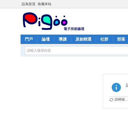
設為首頁
收藏本站
門戶
論壇
導讀
原創精選
社群
部落
請稍候