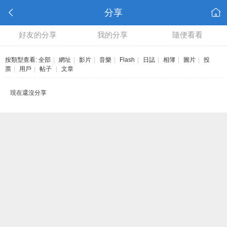
分享
好友的分享
我的分享
隨便看看
按類型查看:
全部
|
網址
|
影片
|
音樂
|
Flash
|
日誌
|
相簿
|
圖片
|
投
票
|
用戶
|
帖子
|
文章
現在還沒分享