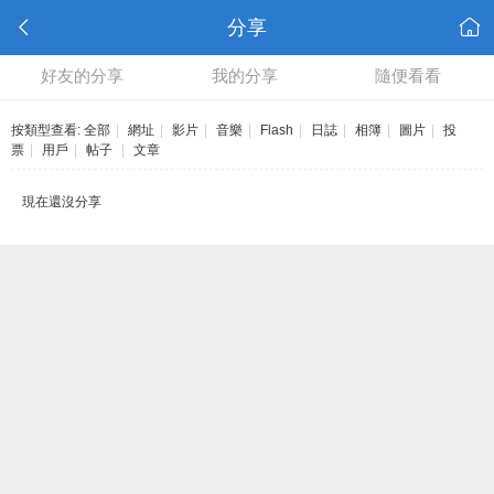
分享
好友的分享
我的分享
隨便看看
按類型查看:
全部
|
網址
|
影片
|
音樂
|
Flash
|
日誌
|
相簿
|
圖片
|
投
票
|
用戶
|
帖子
|
文章
現在還沒分享