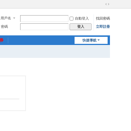
切
換
用戶名
自動登入
找回密碼
到
寬
密碼
立即註冊
登入
版
惠券
快捷導航