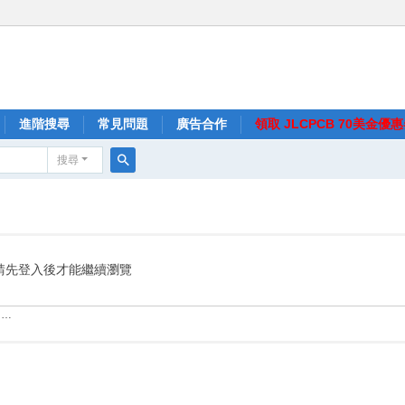
進階搜尋
常見問題
廣告合作
領取 JLCPCB 70美金優
搜尋
搜
尋
請先登入後才能繼續瀏覽
……