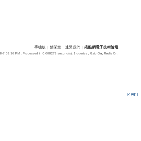
手機版
|
禁閉室
|
連繫我們
|
痞酷網電子技術論壇
8-7 09:36 PM
, Processed in 0.008273 second(s), 1 queries , Gzip On, Redis On.