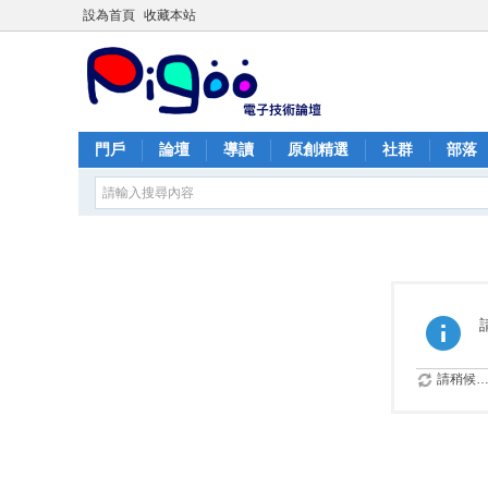
設為首頁
收藏本站
門戶
論壇
導讀
原創精選
社群
部落
請稍候