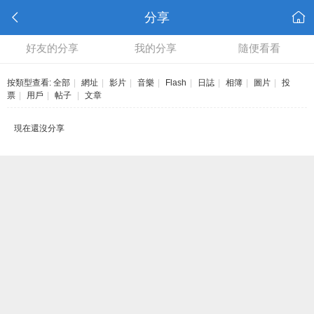
分享
好友的分享
我的分享
隨便看看
按類型查看:
全部
|
網址
|
影片
|
音樂
|
Flash
|
日誌
|
相簿
|
圖片
|
投
票
|
用戶
|
帖子
|
文章
現在還沒分享