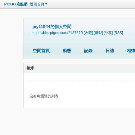
PIGOO 痞酷網
返回首頁
jcy11944的個人空間
https://bbs.pigoo.com/?187619
[收藏]
[複製]
[分享]
[RSS]
空間首頁
動態
記錄
日誌
相
相簿
沒有可瀏覽的列表