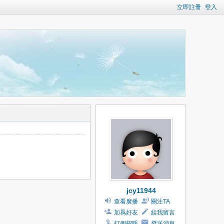
立即註冊
登入
jcy11944
查看廣播
關注TA
加爲好友
給我留言
打個招呼
發送消息