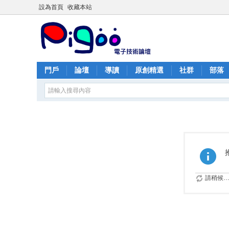
設為首頁
收藏本站
門戶
論壇
導讀
原創精選
社群
部落
請稍候