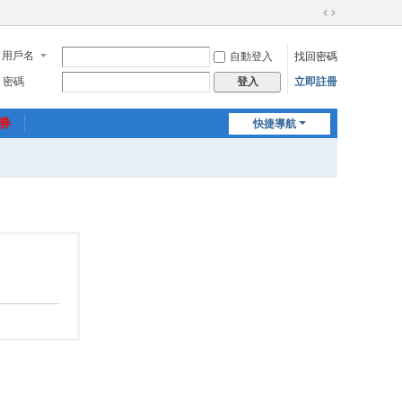
切
換
用戶名
自動登入
找回密碼
到
寬
密碼
立即註冊
登入
版
惠券
快捷導航