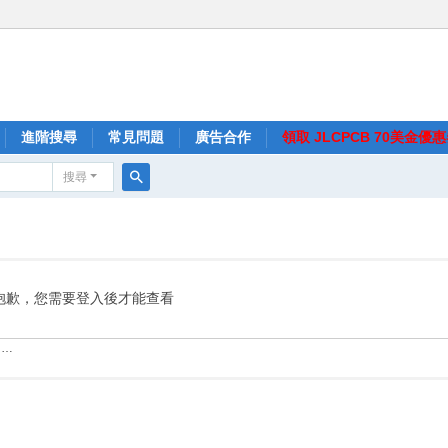
進階搜尋
常見問題
廣告合作
領取 JLCPCB 70美金優
搜尋
搜
尋
抱歉，您需要登入後才能查看
……