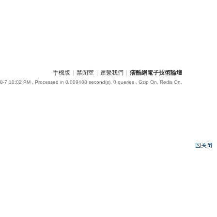
手機版
|
禁閉室
|
連繫我們
|
痞酷網電子技術論壇
8-7 10:02 PM
, Processed in 0.009488 second(s), 0 queries , Gzip On, Redis On.