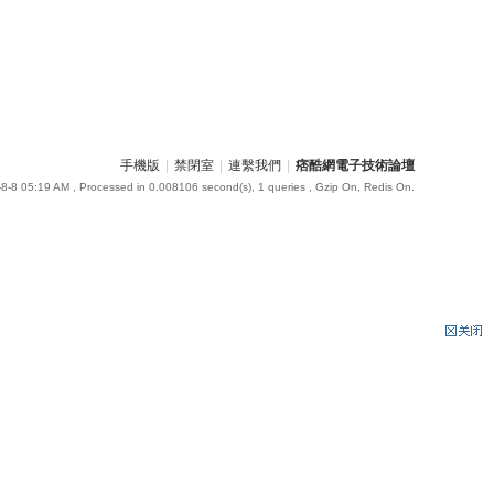
手機版
|
禁閉室
|
連繫我們
|
痞酷網電子技術論壇
8-8 05:19 AM
, Processed in 0.008106 second(s), 1 queries , Gzip On, Redis On.