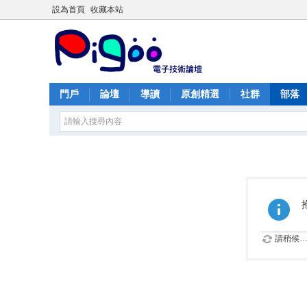
設為首頁
收藏本站
門戶
論壇
導讀
原創精選
社群
部落
請稍候