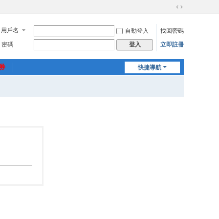
切
換
用戶名
自動登入
找回密碼
到
寬
密碼
立即註冊
登入
版
惠券
快捷導航