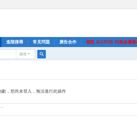
進階搜尋
常見問題
廣告合作
領取 JLCPCB 70美金優
搜尋
搜
尋
抱歉，您尚未登入，無法進行此操作
……