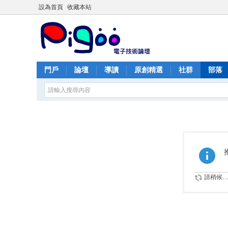
設為首頁
收藏本站
門戶
論壇
導讀
原創精選
社群
部落
請稍候