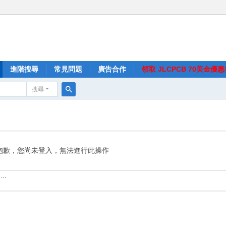
進階搜尋
常見問題
廣告合作
領取 JLCPCB 70美金優
搜尋
搜
尋
抱歉，您尚未登入，無法進行此操作
……