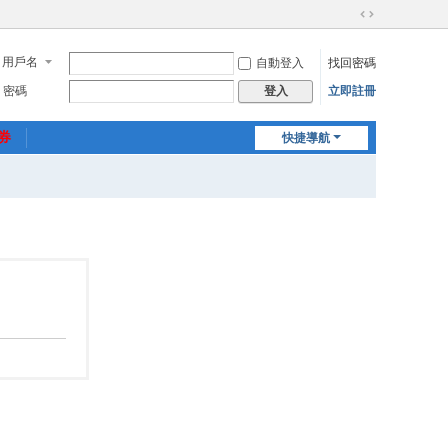
切
換
用戶名
自動登入
找回密碼
到
寬
密碼
立即註冊
登入
版
惠券
快捷導航