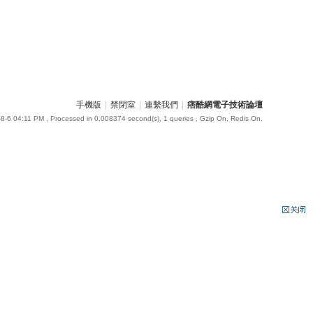
手機版
|
禁閉室
|
連繫我們
|
痞酷網電子技術論壇
8-6 04:11 PM
, Processed in 0.008374 second(s), 1 queries , Gzip On, Redis On.