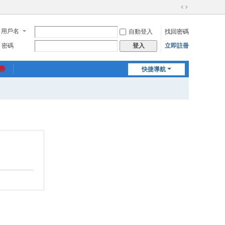
切
換
用戶名
自動登入
找回密碼
到
寬
密碼
立即註冊
登入
版
惠券
快捷導航