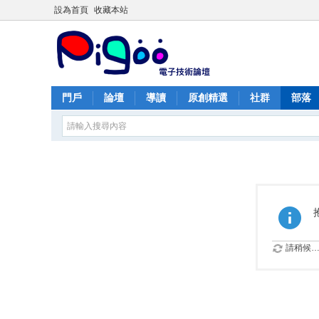
設為首頁
收藏本站
門戶
論壇
導讀
原創精選
社群
部落
請稍候