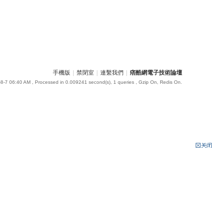
手機版
|
禁閉室
|
連繫我們
|
痞酷網電子技術論壇
8-7 06:40 AM
, Processed in 0.009241 second(s), 1 queries , Gzip On, Redis On.