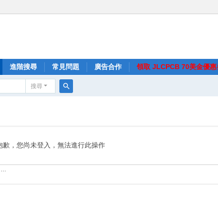
進階搜尋
常見問題
廣告合作
領取 JLCPCB 70美金優
搜尋
搜
尋
抱歉，您尚未登入，無法進行此操作
……