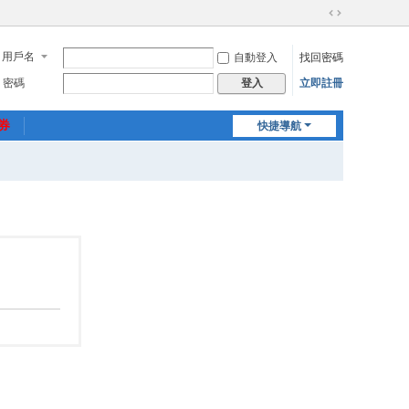
切
換
用戶名
自動登入
找回密碼
到
寬
密碼
立即註冊
登入
版
惠券
快捷導航