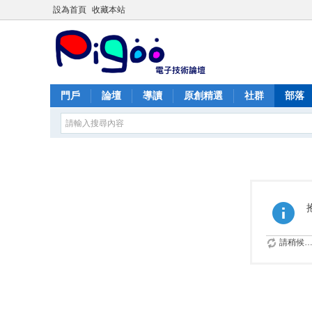
設為首頁
收藏本站
門戶
論壇
導讀
原創精選
社群
部落
請稍候