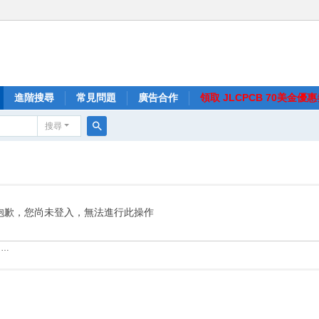
進階搜尋
常見問題
廣告合作
領取 JLCPCB 70美金優
搜尋
搜
尋
抱歉，您尚未登入，無法進行此操作
……