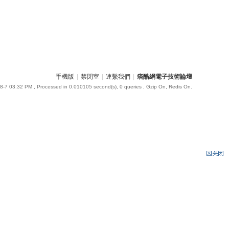
手機版
|
禁閉室
|
連繫我們
|
痞酷網電子技術論壇
8-7 03:32 PM
, Processed in 0.010105 second(s), 0 queries , Gzip On, Redis On.