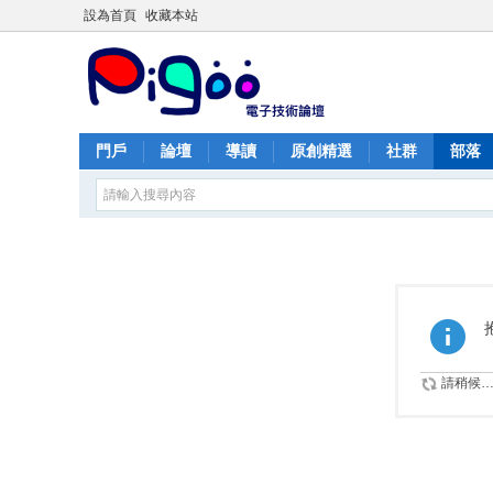
設為首頁
收藏本站
門戶
論壇
導讀
原創精選
社群
部落
請稍候