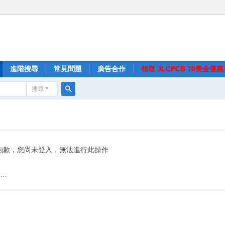
進階搜尋
常見問題
廣告合作
領取 JLCPCB 70美金優
搜尋
搜
尋
抱歉，您尚未登入，無法進行此操作
……