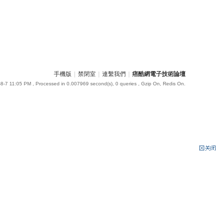
手機版
|
禁閉室
|
連繫我們
|
痞酷網電子技術論壇
8-7 11:05 PM
, Processed in 0.007969 second(s), 0 queries , Gzip On, Redis On.