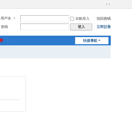
切
換
用戶名
自動登入
找回密碼
到
寬
密碼
立即註冊
登入
版
惠券
快捷導航