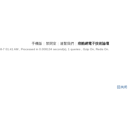
手機版
|
禁閉室
|
連繫我們
|
痞酷網電子技術論壇
8-7 01:41 AM
, Processed in 0.008134 second(s), 1 queries , Gzip On, Redis On.