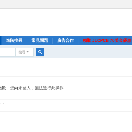
進階搜尋
常見問題
廣告合作
領取 JLCPCB 70美金優
搜尋
搜
尋
抱歉，您尚未登入，無法進行此操作
……