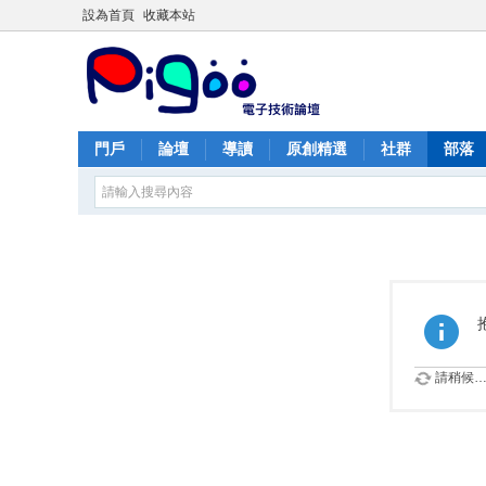
設為首頁
收藏本站
門戶
論壇
導讀
原創精選
社群
部落
請稍候