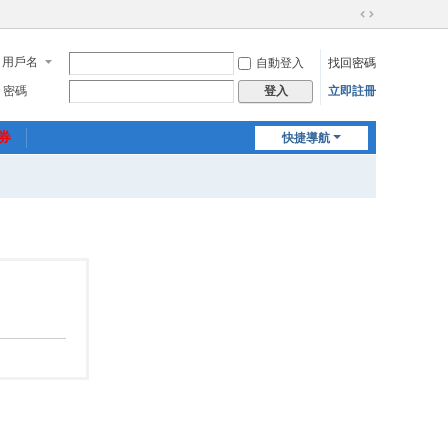
切
換
用戶名
自動登入
找回密碼
到
寬
密碼
立即註冊
登入
版
惠券
快捷導航