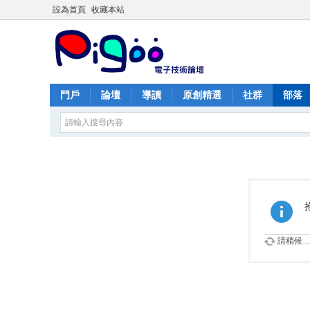
設為首頁
收藏本站
門戶
論壇
導讀
原創精選
社群
部落
請稍候