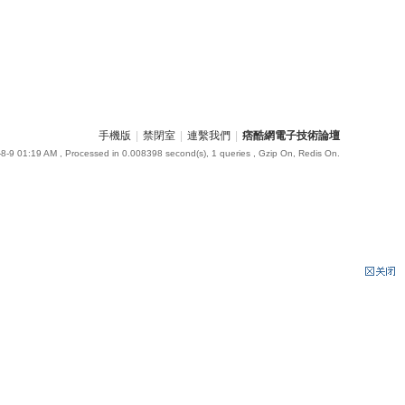
手機版
|
禁閉室
|
連繫我們
|
痞酷網電子技術論壇
8-9 01:19 AM
, Processed in 0.008398 second(s), 1 queries , Gzip On, Redis On.