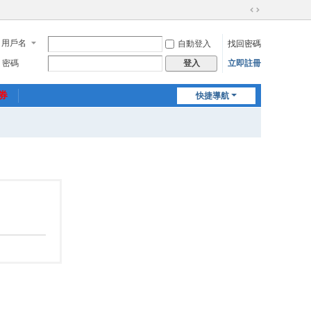
切
換
用戶名
自動登入
找回密碼
到
寬
密碼
立即註冊
登入
版
惠券
快捷導航