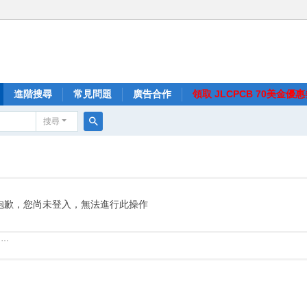
進階搜尋
常見問題
廣告合作
領取 JLCPCB 70美金優
搜尋
搜
尋
抱歉，您尚未登入，無法進行此操作
……