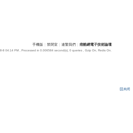
手機版
|
禁閉室
|
連繫我們
|
痞酷網電子技術論壇
8-8 04:14 PM
, Processed in 0.006584 second(s), 0 queries , Gzip On, Redis On.