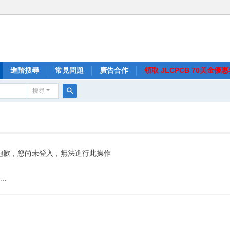
進階搜尋
常見問題
廣告合作
領取 JLCPCB 70美金優
搜尋
搜
尋
抱歉，您尚未登入，無法進行此操作
……