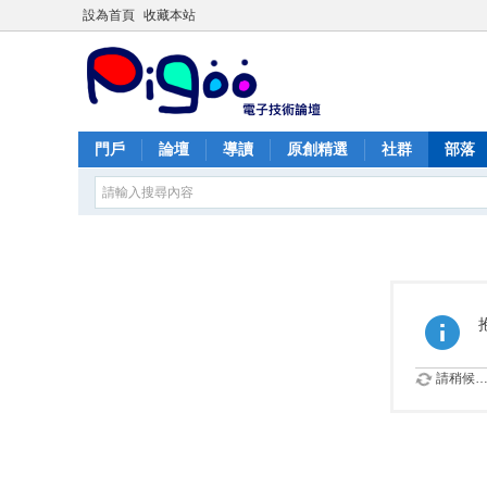
設為首頁
收藏本站
門戶
論壇
導讀
原創精選
社群
部落
請稍候