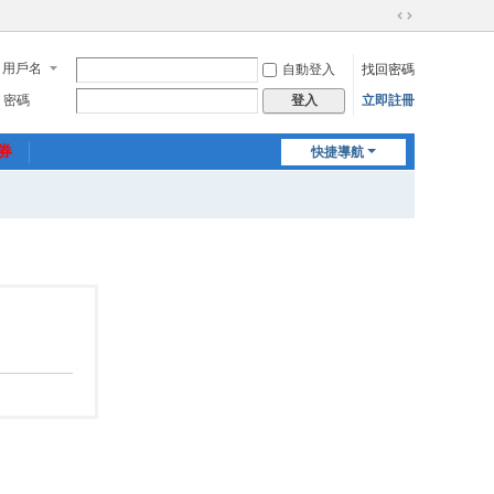
切
換
用戶名
自動登入
找回密碼
到
寬
密碼
立即註冊
登入
版
惠券
快捷導航