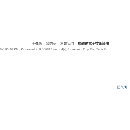
手機版
|
禁閉室
|
連繫我們
|
痞酷網電子技術論壇
8-6 05:40 PM
, Processed in 0.006817 second(s), 0 queries , Gzip On, Redis On.