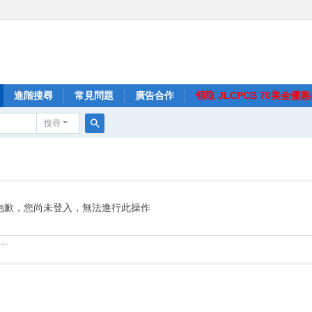
進階搜尋
常見問題
廣告合作
領取 JLCPCB 70美金優
搜尋
搜
尋
抱歉，您尚未登入，無法進行此操作
……