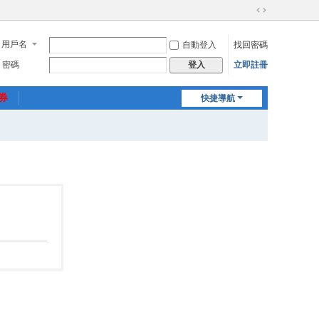
切
換
用戶名
自動登入
找回密碼
到
寬
密碼
立即註冊
登入
版
惠券
快捷導航