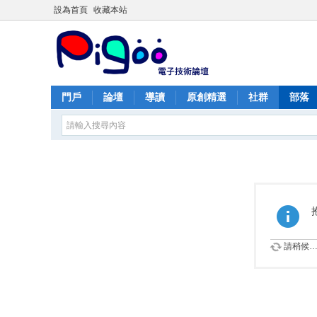
設為首頁
收藏本站
門戶
論壇
導讀
原創精選
社群
部落
請稍候