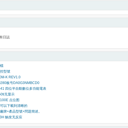
有日誌
檔
控型號
0M-K REV1.0
Q280板号DA0G3NMBCD0
h 2041 四位半自動數位多功能電表
0ti无显示
4100E 点位图
可以下載到清晰的
廠牌+產品型號+問題簡述。
DS3H 触发无反应