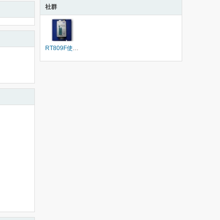
社群
RT809F使用交流群