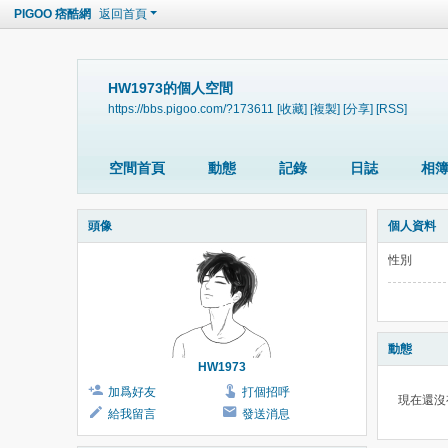
PIGOO 痞酷網
返回首頁
HW1973的個人空間
https://bbs.pigoo.com/?173611
[收藏]
[複製]
[分享]
[RSS]
空間首頁
動態
記錄
日誌
相
頭像
個人資料
性別
動態
HW1973
加爲好友
打個招呼
現在還沒
給我留言
發送消息