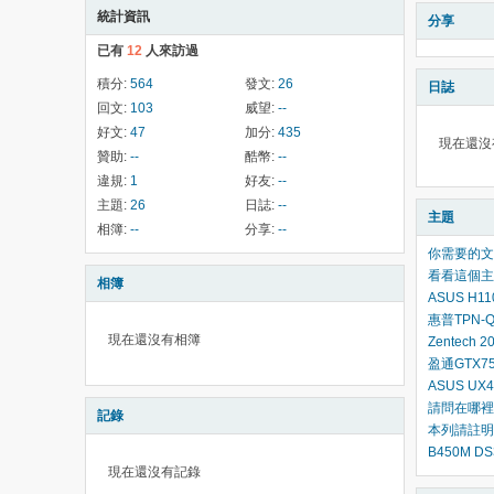
統計資訊
分享
已有
12
人來訪過
積分:
564
發文:
26
日誌
回文:
103
威望:
--
好文:
47
加分:
435
現在還沒
贊助:
--
酷幣:
--
違規:
1
好友:
--
主題:
26
日誌:
--
主題
相簿:
--
分享:
--
你需要的文
看看這個主
相簿
ASUS H11
惠普TPN-
現在還沒有相簿
Zentec
盈通GTX75
ASUS UX
請問在哪裡
記錄
本列請註明
B450M 
現在還沒有記錄